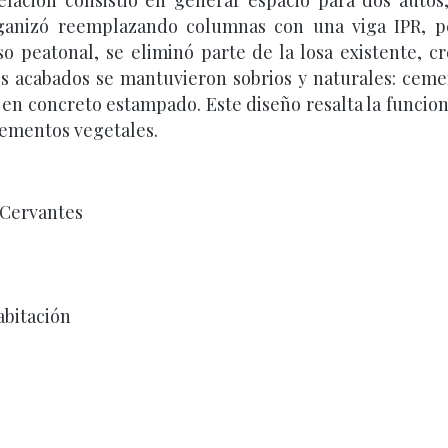
lación consistió en generar espacio para dos autos, 
rganizó reemplazando columnas con una viga IPR, p
eso peatonal, se eliminó parte de la losa existente,
s acabados se mantuvieron sobrios y naturales: cem
en concreto estampado. Este diseño resalta la funciona
elementos vegetales.
o Cervantes
abitación